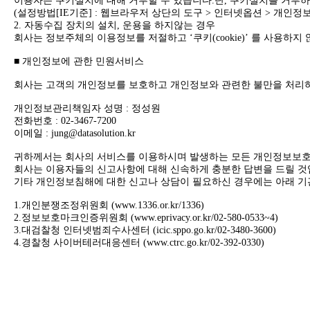
이용자는 쿠키설치에 대해 거부할 수 있습니다.단, 쿠키설치를 거부하
(설정방법[IE기준] : 웹브라우저 상단의 도구 > 인터넷옵션 > 개인정
2. 자동수집 장치의 설치, 운용을 하지않는 경우
회사는 정보주체의 이용정보를 저절하고 ‘쿠키(cookie)’ 를 사용하지
■ 개인정보에 관한 민원서비스
회사는 고객의 개인정보를 보호하고 개인정보와 관련한 불만을 처리하
개인정보관리책임자 성명 : 정성원
전화번호 : 02-3467-7200
이메일 : jung@datasolution.kr
귀하께서는 회사의 서비스를 이용하시며 발생하는 모든 개인정보보호
회사는 이용자들의 신고사항에 대해 신속하게 충분한 답변을 드릴 
기타 개인정보침해에 대한 신고나 상담이 필요하신 경우에는 아래 기
1.개인분쟁조정위원회 (
www.1336.or.kr/1336)
2.정보보호마크인증위원회 (
www.eprivacy.or.kr/02-580-0533~4)
3.대검찰청 인터넷범죄수사센터 (icic.sppo.go.kr/02-3480-3600)
4.경찰청 사이버테러대응센터 (
www.ctrc.go.kr/02-392-0330)